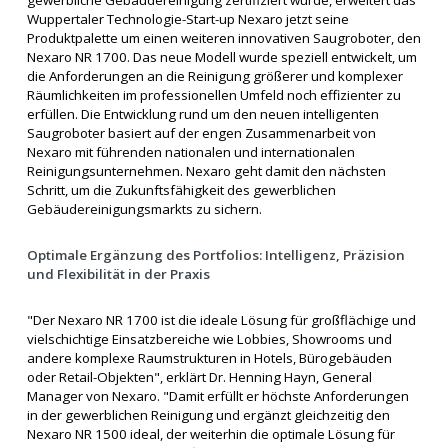
gewerbliche Gebäudereinigung zertifiziert wurde, erweitert das
Wuppertaler Technologie-Start-up Nexaro jetzt seine
Produktpalette um einen weiteren innovativen Saugroboter, den
Nexaro NR 1700. Das neue Modell wurde speziell entwickelt, um
die Anforderungen an die Reinigung größerer und komplexer
Räumlichkeiten im professionellen Umfeld noch effizienter zu
erfüllen. Die Entwicklung rund um den neuen intelligenten
Saugroboter basiert auf der engen Zusammenarbeit von
Nexaro mit führenden nationalen und internationalen
Reinigungsunternehmen. Nexaro geht damit den nächsten
Schritt, um die Zukunftsfähigkeit des gewerblichen
Gebäudereinigungsmarkts zu sichern.
Optimale Ergänzung des Portfolios: Intelligenz, Präzision
und Flexibilität in der Praxis
"Der Nexaro NR 1700 ist die ideale Lösung für großflächige und
vielschichtige Einsatzbereiche wie Lobbies, Showrooms und
andere komplexe Raumstrukturen in Hotels, Bürogebäuden
oder Retail-Objekten", erklärt Dr. Henning Hayn, General
Manager von Nexaro. "Damit erfüllt er höchste Anforderungen
in der gewerblichen Reinigung und ergänzt gleichzeitig den
Nexaro NR 1500 ideal, der weiterhin die optimale Lösung für