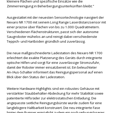
kleinere Flächen und spezifische Einsätze wie die
Zimmerreinigung in Beherbergungsunterkünften bleibt."
Ausgestattet mit der neuesten Sensortechnologie navigiert der
Nexaro NR 1700 mit seinem Long Range Laserdistanzsensor mit
einer präzise über Flächen von bis zu 1.000 Quadratmetern.
Verschiedenen Flächenstrukturen, passt sich der autonome
Saugroboter mühelos an und reinigt dabei verschiedenste
Teppich- und Hartböden gründlich und zuverlässig.
Die neue maßgeschneiderte Ladestation des Nexaro NR 1700
erleichtert die exakte Platzierung des Geräts durch integrierte
optische Hilfen und sorgt für eine zuverlässige Stromzufuhr,
damit der Roboter immer einsatzbereit ist. Ein beleuchteter
An-/Aus-Schalter informiert das Reinigungspersonal auf einen
Blick über den Status der Ladestation.
Weitere Hardware-Highlights sind ein robustes Gehäuse mit
verstärkter Staubbehälter-Abdeckung für mehr Stabilität sowie
patentierte Hilfsräder zur elektrostatischen Entladung. Die
angepasste seitliche Reinigungsbürste wurde zudem für eine
langlebigere Haltbarkeit konstruiert. Die neu integrierte Fase
hinter dem Bumper ermöglicht zudem ein noch reibungsloseres