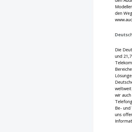
Modellen
den Weg 
www.aud
Deutsc
Die Deut
und 21,7
Telekomm
Bereiche
Lösungen
Deutsche
weltweit
wir auch
Telefong
Be- und 
uns offe
Informat