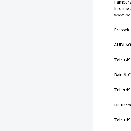
Pampers,
Informat
www.twi
Presseko
AUDI AG,
Tel.: +4
Bain & C
Tel.: +4
Deutsch
Tel.: +4