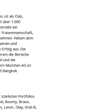
 ist als Club,
t über 1.000
etreibt ein
r Frauenmannschaft,
eilnehmen. Neben dem
verein und
 Erfolg aus. Die
erem die Bereiche
l und die
yern München AG ist
nd Bangkok.
 stärksten Portfolios
el, Bounty, Braun,
, Lenor, Olay, Oral-B,