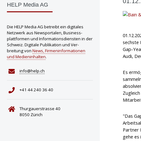
01.12.
HELP Media AG
Die HELP Media AG betreibt ein digitales
Netzwerk aus Newsportalen, Business­
01.12.20
plattformen und Informations­diensten in der
sechste 
Schweiz. Digitale Publikation und Ver­
Gap-Yea
breitung von
News, Firmen­informationen
Audi, D
und Medien­inhalten
.
info@help.ch
Es ermög
sammeln 
absolvie
+41 44 240 36 40
Zugleich
Mitarbei
Thurgauerstrasse 40
8050 Zürich
"Das Gap
Arbeitsa
Partner 
gehe es