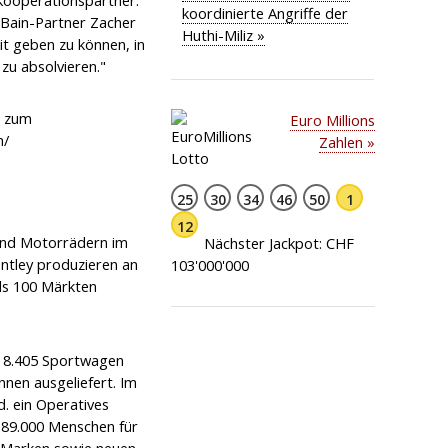
 Kooperationspartner.
koordinierte Angriffe der
 Bain-Partner Zacher
Huthi-Miliz »
it geben zu können, in
zu absolvieren."
d zum
Euro Millions
m/
Zahlen »
25
30
34
46
50
1
12
 und Motorrädern im
Nächster Jackpot: CHF
ntley produzieren an
103'000'000
als 100 Märkten
, 8.405 Sportwagen
nen ausgeliefert. Im
. ein Operatives
 89.000 Menschen für
n Marken sowie neuen