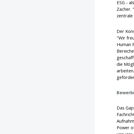
ESG - al
Zacher. 
zentrale
Der Kons
"Wir fre
Human R
Bereiche
geschaff
die Mögl
arbeiten
geförder
Bewerbu
Das Gap-
Fachrich
Aufnahme
Power of