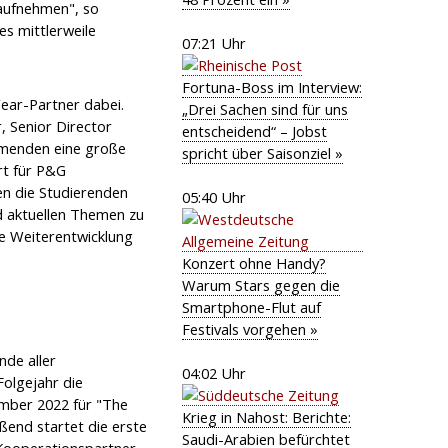
 aufnehmen", so
es mittlerweile
07:21 Uhr
Fortuna-Boss im Interview:
ear-Partner dabei.
„Drei Sachen sind für uns
, Senior Director
entscheidend“ – Jobst
hmenden eine große
spricht über Saisonziel »
rt für P&G
n die Studierenden
05:40 Uhr
d aktuellen Themen zu
he Weiterentwicklung
Konzert ohne Handy?
Warum Stars gegen die
Smartphone-Flut auf
Festivals vorgehen »
de aller
04:02 Uhr
Folgejahr die
mber 2022 für "The
Krieg in Nahost: Berichte:
ßend startet die erste
Saudi-Arabien befürchtet