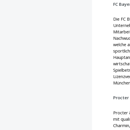
FC Bay
Die FC B
Unterneh
Mitarbei
Nachwuc
welche a
sportlic
Hauptant
wirtscha
Spielbet
Lizenzve
München,
Procter
Procter 
mit qual
Charmin,