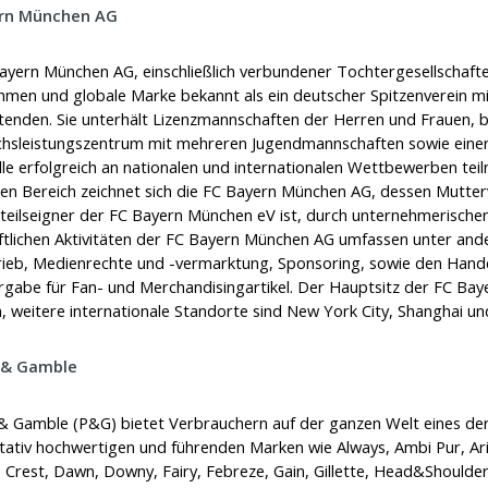
ern München AG
ayern München AG, einschließlich verbundener Tochtergesellschaften,
men und globale Marke bekannt als ein deutscher Spitzenverein mi
tenden. Sie unterhält Lizenzmannschaften der Herren und Frauen, b
hsleistungszentrum mit mehreren Jugendmannschaften sowie eine
lle erfolgreich an nationalen und internationalen Wettbewerben t
hen Bereich zeichnet sich die FC Bayern München AG, dessen Mutter
eilseigner der FC Bayern München eV ist, durch unternehmerischen
ftlichen Aktivitäten der FC Bayern München AG umfassen unter and
rieb, Medienrechte und -vermarktung, Sponsoring, sowie den Hande
rgabe für Fan- und Merchandisingartikel. Der Hauptsitz der FC Ba
 weitere internationale Standorte sind New York City, Shanghai u
 & Gamble
& Gamble (P&G) bietet Verbrauchern auf der ganzen Welt eines der
itativ hochwertigen und führenden Marken wie Always, Ambi Pur, Ari
 Crest, Dawn, Downy, Fairy, Febreze, Gain, Gillette, Head&Shoulders