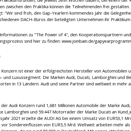
 Praktikumsrunden, die jeweils zehn Wochen dauern, bei einem der
en zwischen den Praktika können die Teilnehmenden frei gestalten.
gt: "Wir sind froh, den Gap-Yearlern kommendes Jahr die Gelegenhe
chiedenen DACH-Büros der beteiligten Unternehmen ihr Praktikum 
Informationen zu "The Power of 4", den Kooperationspartnern un
gsprozess sind hier zu finden:
www.joinbain.de/gapyearprogram
G
 Konzern ist einer der erfolgreichsten Hersteller von Automobilen
 und Luxussegment. Die Marken Audi, Ducati, Lamborghini und Be
orten in 13 Ländern. Audi und seine Partner sind weltweit in mehr 
 der Audi Konzern rund 1,681 Millionen Automobile der Marke Audi
e Lamborghini und 59.447 Motorräder der Marke Ducati an Kund_in
sjahr 2021 erzielte die AUDI AG bei einem Umsatz von EUR53,1 Mrd
 vor Sondereinflüssen von EUR5,5 Mrd. Weltweit arbeiten mehr als
 Konzern, davon rund 58.000 in Deutschland. Mit seinen attraktive