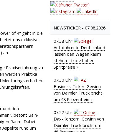
NEWSTICKER -
07.08.2026
wer of 4" geht in die
ietet das exklusive
07:38 Uhr
rationspartnern
Autofahrer in Deutschland
) an.
lassen den Wagen kaum
stehen - trotz hoher
Spritpreise »
ige Praxiserfahrung zu
men werden Praktika
07:30 Uhr
d Mentorings erhalten.
Business-Ticker: Gewinn
Führungskräften,
von Daimler Truck bricht
um 48 Prozent ein »
ur und den
07:22 Uhr
mmen", betont Bain-
Dax-Konzern: Gewinn von
chigen Raum. Dabei
Daimler Truck bricht um
n Aspekte rund um
48 Prozent ein »