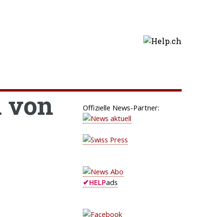
 von
Offizielle News-Partner:
✔
HELP
ads