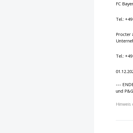
FC Baye
Tel.: +4
Procter 
Unterne
Tel.: +4
01.12.20
--- END
und P&G
Hinweis 