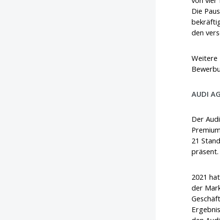
von vier
Die Paus
bekräfti
den vers
Weitere 
Bewerbun
AUDI A
Der Audi
Premium-
21 Stand
präsent.
2021 hat
der Mark
Geschäft
Ergebnis
den Audi