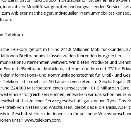
, innovativen Mobilitätsangeboten und wegweisenden Services se
zum Anbieter nachhaltiger, individueller Premiummobilität konsequ
i.com.
he Telekom
sche Telekom gehört mit rund 241,8 Millionen Mobilfunkkunden, 27,
 Millionen Breitbandanschlüssen zu den führenden integrierten
unikationsunternehmen weltweit. Wir bieten Produkte und Dienst
n Festnetz/Breitband, Mobilfunk, Internet und Internet-TV für Pri
 der Informations- und Kommunikationstechnik für Groß- und Ges
 Telekom ist in mehr als 50 Ländern vertreten. Im Geschäftsjahr 2
 rund 224.000 Mitarbeitern einen Umsatz von 101,0 Milliarden Euro 
 weiterhin erfolgreich sein können, entwickeln wir uns schon heute v
esellschaft hin zu einer Servicegesellschaft ganz neuen Typs. Das K
Vertrieb von Netzen und Anschlüssen, bleibt dabei die Basis. Aber z
nsiv in Geschäftsfeldern, in denen sich für uns neue Wachstumschan
ionen unter:
www.telekom.com.