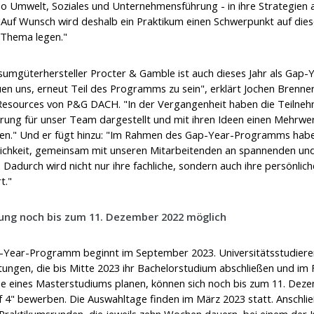
so Umwelt, Soziales und Unternehmensführung - in ihre Strategien
"Auf Wunsch wird deshalb ein Praktikum einen Schwerpunkt auf dies
 Thema legen."
umgüterhersteller Procter & Gamble ist auch dieses Jahr als Gap-Y
uen uns, erneut Teil des Programms zu sein", erklärt Jochen Brenner
esources von P&G DACH. "In der Vergangenheit haben die Teilne
rung für unser Team dargestellt und mit ihren Ideen einen Mehrwe
en." Und er fügt hinzu: "Im Rahmen des Gap-Year-Programms habe
ichkeit, gemeinsam mit unseren Mitarbeitenden an spannenden un
. Dadurch wird nicht nur ihre fachliche, sondern auch ihre persönlic
t."
ng noch bis zum 11. Dezember 2022 möglich
Year-Programm beginnt im September 2023. Universitätsstudieren
tungen, die bis Mitte 2023 ihr Bachelorstudium abschließen und im 
 eines Masterstudiums planen, können sich noch bis zum 11. Deze
 4" bewerben. Die Auswahltage finden im März 2023 statt. Anschlie