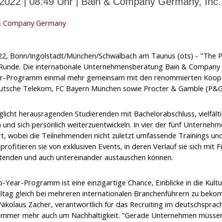
2022 | 08:49 Uhr | Bain & Company Germany, Inc.
22, Bonn/Ingolstadt/München/Schwalbach am Taunus (ots) - "The Po
Runde. Die internationale Unternehmensberatung Bain & Company b
r-Programm einmal mehr gemeinsam mit den renommierten Koope
eutsche Telekom, FC Bayern München sowie Procter & Gamble (P&G
licht herausragenden Studierenden mit Bachelorabschluss, vielfält
und sich persönlich weiterzuentwickeln. In vier der fünf Unterneh
rt, wobei die Teilnehmenden nicht zuletzt umfassende Trainings un
 profitieren sie von exklusiven Events, in deren Verlauf sie sich mit 
tenden und auch untereinander austauschen können.
-Year-Programm ist eine einzigartige Chance, Einblicke in die Kult
lltag gleich bei mehreren internationalen Branchenführern zu beko
Nikolaus Zacher, verantwortlich für das Recruiting im deutschspra
 immer mehr auch um Nachhaltigkeit. "Gerade Unternehmen müsse