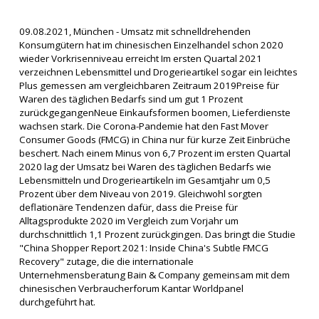
09.08.2021, München - Umsatz mit schnelldrehenden
Konsumgütern hat im chinesischen Einzelhandel schon 2020
wieder Vorkrisenniveau erreicht Im ersten Quartal 2021
verzeichnen Lebensmittel und Drogerieartikel sogar ein leichtes
Plus gemessen am vergleichbaren Zeitraum 2019Preise für
Waren des täglichen Bedarfs sind um gut 1 Prozent
zurückgegangenNeue Einkaufsformen boomen, Lieferdienste
wachsen stark. Die Corona-Pandemie hat den Fast Mover
Consumer Goods (FMCG) in China nur für kurze Zeit Einbrüche
beschert. Nach einem Minus von 6,7 Prozent im ersten Quartal
2020 lag der Umsatz bei Waren des täglichen Bedarfs wie
Lebensmitteln und Drogerieartikeln im Gesamtjahr um 0,5
Prozent über dem Niveau von 2019. Gleichwohl sorgten
deflationäre Tendenzen dafür, dass die Preise für
Alltagsprodukte 2020 im Vergleich zum Vorjahr um
durchschnittlich 1,1 Prozent zurückgingen. Das bringt die Studie
"China Shopper Report 2021: Inside China's Subtle FMCG
Recovery" zutage, die die internationale
Unternehmensberatung Bain & Company gemeinsam mit dem
chinesischen Verbraucherforum Kantar Worldpanel
durchgeführt hat.