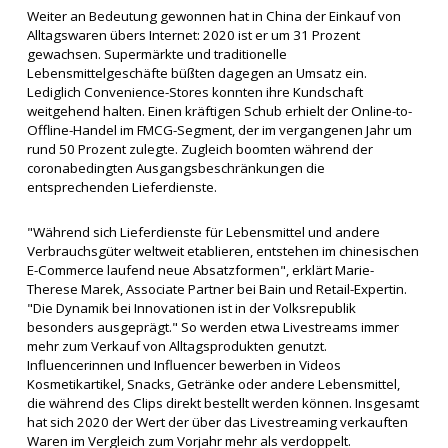
Weiter an Bedeutung gewonnen hat in China der Einkauf von
Alltagswaren übers Internet: 2020 ist er um 31 Prozent
gewachsen. Supermärkte und traditionelle
Lebensmittelgeschäfte büßten dagegen an Umsatz ein.
Lediglich Convenience-Stores konnten ihre Kundschaft
weitgehend halten. Einen kräftigen Schub erhielt der Online-to-
Offline-Handel im FMCG-Segment, der im vergangenen Jahr um
rund 50 Prozent zulegte. Zugleich boomten während der
coronabedingten Ausgangsbeschränkungen die
entsprechenden Lieferdienste.
"Während sich Lieferdienste für Lebensmittel und andere
Verbrauchsgüter weltweit etablieren, entstehen im chinesischen
E-Commerce laufend neue Absatzformen", erklärt Marie-
Therese Marek, Associate Partner bei Bain und Retail-Expertin.
"Die Dynamik bei Innovationen ist in der Volksrepublik
besonders ausgeprägt." So werden etwa Livestreams immer
mehr zum Verkauf von Alltagsprodukten genutzt.
Influencerinnen und Influencer bewerben in Videos
Kosmetikartikel, Snacks, Getränke oder andere Lebensmittel,
die während des Clips direkt bestellt werden können. Insgesamt
hat sich 2020 der Wert der über das Livestreaming verkauften
Waren im Vergleich zum Vorjahr mehr als verdoppelt.