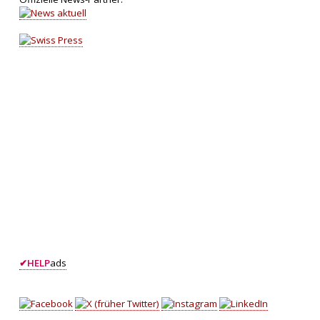
✔
HELP
ads