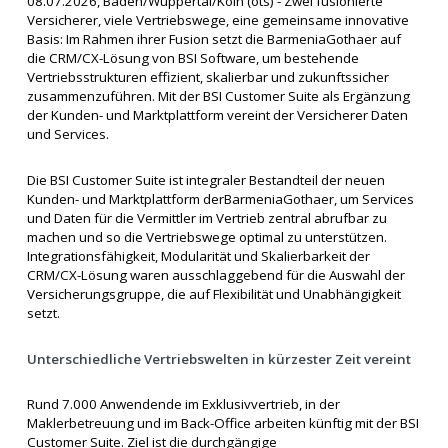
08.07.2026, Baden/Wuppertal/Köln (ots) - Zwei fusionierte
Versicherer, viele Vertriebswege, eine gemeinsame innovative
Basis: Im Rahmen ihrer Fusion setzt die BarmeniaGothaer auf
die CRM/CX-Lösung von BSI Software, um bestehende
Vertriebsstrukturen effizient, skalierbar und zukunftssicher
zusammenzuführen. Mit der BSI Customer Suite als Ergänzung
der Kunden- und Marktplattform vereint der Versicherer Daten
und Services.
Die BSI Customer Suite ist integraler Bestandteil der neuen
Kunden- und Marktplattform derBarmeniaGothaer, um Services
und Daten für die Vermittler im Vertrieb zentral abrufbar zu
machen und so die Vertriebswege optimal zu unterstützen.
Integrationsfähigkeit, Modularität und Skalierbarkeit der
CRM/CX-Lösung waren ausschlaggebend für die Auswahl der
Versicherungsgruppe, die auf Flexibilität und Unabhängigkeit
setzt.
Unterschiedliche Vertriebswelten in kürzester Zeit vereint
Rund 7.000 Anwendende im Exklusivvertrieb, in der
Maklerbetreuung und im Back-Office arbeiten künftig mit der BSI
Customer Suite. Ziel ist die durchgängige