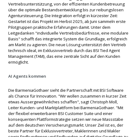
Vertriebsunterstützung, von der effizienten Kundenbetreuung
über die optimale Bestandsentwicklung bis zur reibungslosen
Agentursteuerung. Die Integration erfolgt in kürzester Zeit:
Gestartet ist das Projekt im Herbst 2025, ab Juni sammeln erste
Pilotgruppen praktische Erfahrungen damit. Unter dem
Leitgedanken "individuelle Vertriebsbedürfnisse, eine modulare
Basis" schafft das integrierte System die Grundlage, erfolgreich
am Markt zu agieren. Die neue Lösung unterstützt den Vertrieb
technisch ideal, im Exklusivvertrieb durch das BSI Tied Agent
Management (TAM), das eine zentrale Sicht auf den Kunden
ermöglicht.
AI Agents kommen
Die BarmeniaGothaer sieht die Partnerschaft mit BSI Software
als Chance für Innovation. "Wir wollen zusammen in kurzer Zeit
etwas Aussergewöhnliches schaffen", sagt Christoph Moll,
Leiter Kunden- und Marktplattform bei BarmeniaGothaer. "Mit
der flexibel erweiterbaren BSI Customer Suite und einer
konsequenten Plattformstrategie setzen wir neue Massstäbe
auf dem deutschen Versicherungsmarkt. Unser Ziel ist es, der
beste Partner für Exklusivvertreter, Maklerinnen und Makler
sowie Endkundinnen und Endkunden auf digitaler Grundlage zu