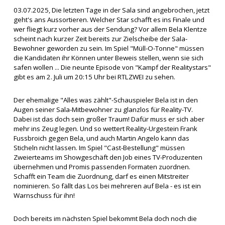
03.07.2025, Die letzten Tage in der Sala sind angebrochen, jetzt
geht's ans Aussortieren. Welcher Star schafft es ins Finale und
wer fliegt kurz vorher aus der Sendung? Vor allem Bela Klentze
scheint nach kurzer Zeit bereits zur Zielscheibe der Sala-
Bewohner geworden zu sein. Im Spiel "Müll-O-Tonne" müssen
die Kandidaten ihr Können unter Beweis stellen, wenn sie sich
safen wollen ... Die neunte Episode von "Kampf der Realitystars"
gibt es am 2. Juli um 20:15 Uhr bei RTLZWEI zu sehen.
Der ehemalige "Alles was zählt"-Schauspieler Bela ist in den
Augen seiner Sala-Mitbewohner zu glanzlos für Reality-TV.
Dabei ist das doch sein großer Traum! Dafür muss er sich aber
mehr ins Zeug legen. Und so wettert Reality-Urgestein Frank
Fussbroich gegen Bela, und auch Martin Angelo kann das
Sticheln nicht lassen. Im Spiel "Cast-Bestellung" müssen
Zweierteams im Showgeschäft den Job eines TV-Produzenten
übernehmen und Promis passenden Formaten zuordnen.
Schafft ein Team die Zuordnung, darf es einen Mitstreiter
nominieren. So fällt das Los bei mehreren auf Bela - es ist ein
Warnschuss für ihn!
Doch bereits im nächsten Spiel bekommt Bela doch noch die